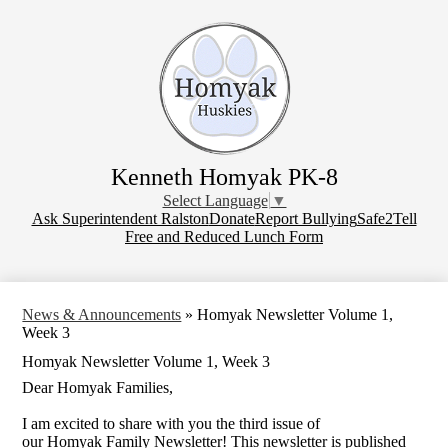
Skip
to
main
content
Kenneth Homyak PK-8
Select Language
▼
Donate
Ask Superintendent Ralston
Donate
Report Bullying
Safe2Tell
Free and Reduced Lunch Form
News & Announcements
»
Homyak Newsletter Volume 1,
Week 3
Homyak Newsletter Volume 1, Week 3
Dear Homyak Families,
I am excited to share with you the third issue of
our Homyak Family Newsletter! This newsletter is published