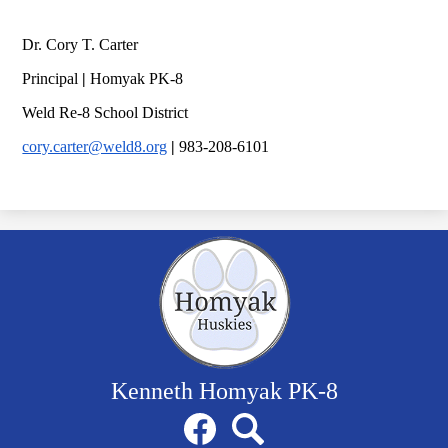
Dr. Cory T. Carter
Principal
|
Homyak PK-8
Weld Re-8 School District
cory.carter@weld8.org
|
983-208-6101
Kenneth Homyak PK-8
Social
Facebook
Search
Media